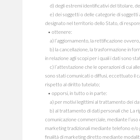
d) degli estremi identificativi del titolare, 
e) dei soggetti o delle categorie di soggetti
designato nel territorio dello Stato, di responsa
• ottenere:
a) l’aggiornamento, la rettificazione ovvero, 
b) la cancellazione, la trasformazione in forma
in relazione agli scopi per i quali i dati sono s
c) l’attestazione che le operazioni di cui alle
sono stati comunicati o diffusi, eccettuato i
rispetto al diritto tutelato;
• opporsi, in tutto o in parte:
a) per motivi legittimi al trattamento dei dat
b) al trattamento di dati personali che La rigu
comunicazione commerciale, mediante l’uso di
marketing tradizionali mediante telefono e/o p
finalità di marketing diretto mediante modalit