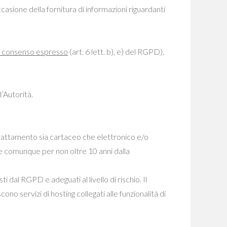
ccasione della fornitura di informazioni riguardanti
uo consenso espresso
(art. 6 lett. b), e) del RGPD),
’Autorità.
a trattamento sia cartaceo che elettronico e/o
a e comunque per non oltre 10 anni dalla
 dal RGPD e adeguati al livello di rischio. Il
cono servizi di hosting collegati alle funzionalità di