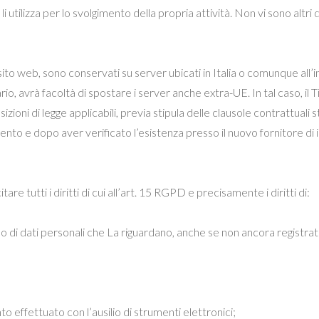
 li utilizza per lo svolgimento della propria attività. Non vi sono altr
 sito web, sono conservati su server ubicati in Italia o comunque all
io, avrà facoltà di spostare i server anche extra-UE. In tal caso, il T
sizioni di legge applicabili, previa stipula delle clausole contrattu
to e dopo aver verificato l’esistenza presso il nuovo fornitore di id
are tutti i diritti di cui all’art. 15 RGPD e precisamente i diritti di:
i dati personali che La riguardano, anche se non ancora registrati, e
o effettuato con l’ausilio di strumenti elettronici;