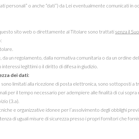
, “dati personali” o anche “dati”) da Lei eventualmente comunicati in o
 questo sito web o direttamente al Titolare sono trattati
senza il S
:
tolare.
, da un regolamento, dalla normativa comunitaria o da un ordine dell
teressi legittimi o il diritto di difesa in giudizio.
zza dei dati:
b sono limitati alla ricezione di posta elettronica, sono sottoposti 
onali per il tempo necessario per adempiere alle finalità di cui sopr
zio (3.a).
niche e organizzative idonee per l’assolvimento degli obblighi previsti
istenza di uguali misure di sicurezza presso i propri fornitori che fornis