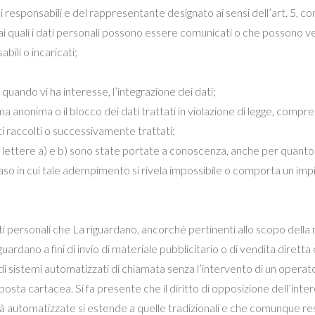
dei responsabili e del rappresentante designato ai sensi dell’art. 5
 ai quali i dati personali possono essere comunicati o che possono 
bili o incaricati;
quando vi ha interesse, l’integrazione dei dati;
 anonima o il blocco dei dati trattati in violazione di legge, compre
tati raccolti o successivamente trattati;
 lettere a) e b) sono state portate a conoscenza, anche per quanto rig
l caso in cui tale adempimento si rivela impossibile o comporta un 
i personali che La riguardano, ancorché pertinenti allo scopo della 
ardano a fini di invio di materiale pubblicitario o di vendita dirett
 sistemi automatizzati di chiamata senza l’intervento di un opera
osta cartacea. Si fa presente che il diritto di opposizione dell’int
à automatizzate si estende a quelle tradizionali e che comunque resta