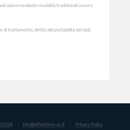
municazioni mediante modalità tradizionali ovvero
one di trattamento, diritto alla portabilità dei dati,
632228
info@effeemme-ac.it
Privacy Policy