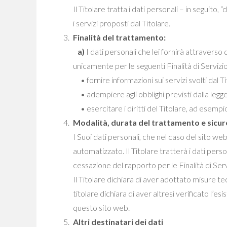
Il Titolare tratta i dati personali – in seguito
i servizi proposti dal Titolare.
Finalità del trattamento:
a)
I dati personali che lei fornirà attraverso
unicamente per le seguenti Finalità di Servizio
• fornire informazioni sui servizi svolti dal Ti
• adempiere agli obblighi previsti dalla legge
• esercitare i diritti del Titolare, ad esempio in
Modalità, durata del trattamento e sicure
I Suoi dati personali, che nel caso del sito we
automatizzato. Il Titolare tratterà i dati pers
cessazione del rapporto per le Finalità di Servi
Il Titolare dichiara di aver adottato misure tec
titolare dichiara di aver altresì verificato l’es
questo sito web.
Altri destinatari dei dati