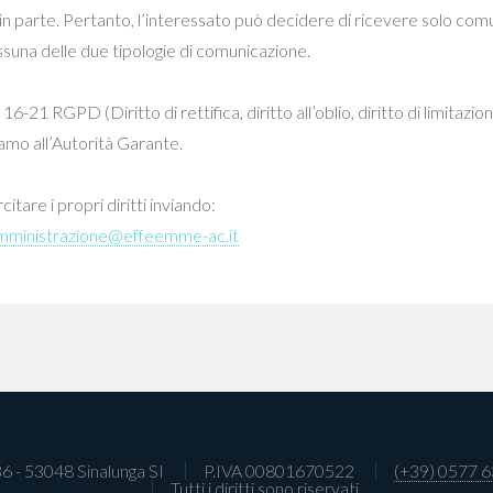
o in parte. Pertanto, l’interessato può decidere di ricevere solo co
una delle due tipologie di comunicazione.
rtt. 16-21 RGPD (Diritto di rettifica, diritto all’oblio, diritto di limitazi
clamo all’Autorità Garante.
tare i propri diritti inviando:
mministrazione@effeemme-ac.it
36 - 53048 Sinalunga SI
P.IVA 00801670522
(+39) 0577 
Tutti i diritti sono riservati