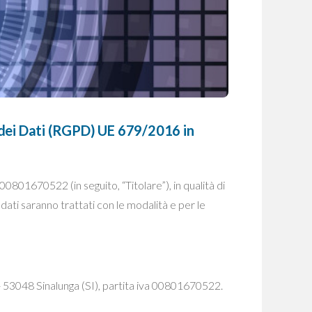
 dei Dati (RGPD) UE 679/2016 in
00801670522 (in seguito, “Titolare”), in qualità di
dati saranno trattati con le modalità e per le
 - 53048 Sinalunga (SI), partita iva 00801670522.