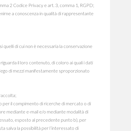
, comma 2 Codice Privacy e art. 3, comma 1, RGPD;
venirne a conoscenza in qualità di rappresentante
si quelli di cui non è necessaria la conservazione
uarda il loro contenuto, di coloro ai quali i dati
impiego di mezzi manifestamente sproporzionato
raccolta;
a o per il compimento di ricerche di mercato o di
tore mediante e-mail e/o mediante modalità di
eressato, esposto al precedente punto b), per
 salva la possibilità per l’interessato di