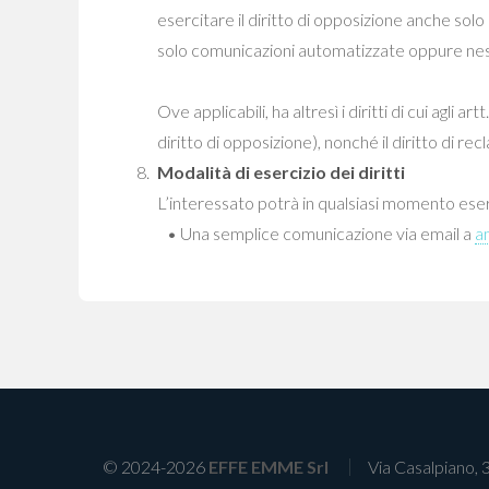
esercitare il diritto di opposizione anche sol
solo comunicazioni automatizzate oppure ness
Ove applicabili, ha altresì i diritti di cui agli a
diritto di opposizione), nonché il diritto di re
Modalità di esercizio dei diritti
L’interessato potrà in qualsiasi momento eserci
• Una semplice comunicazione via email a
a
© 2024-2026
EFFE EMME Srl
Via Casalpiano, 