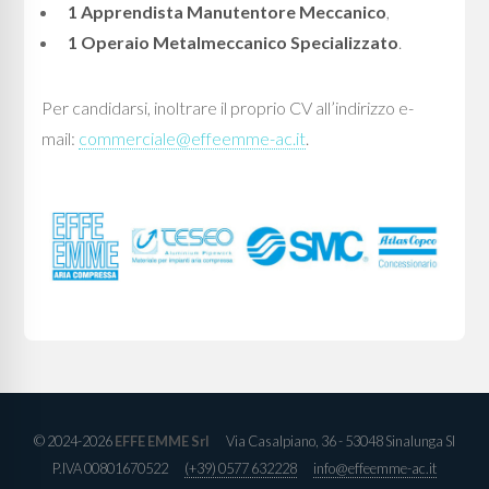
1 Apprendista Manutentore Meccanico
,
1 Operaio Metalmeccanico Specializzato
.
Per candidarsi, inoltrare il proprio CV all’indirizzo e-
mail:
commerciale@effeemme-ac.it
.
© 2024-2026
EFFE EMME Srl
Via Casalpiano, 36 - 53048 Sinalunga SI
P.IVA 00801670522
(+39) 0577 632228
info@effeemme-ac.it