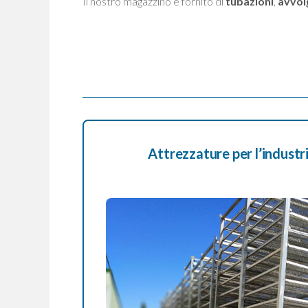
Il nostro magazzino è fornito di
tubazioni
,
avvol
Attrezzature per l’industr