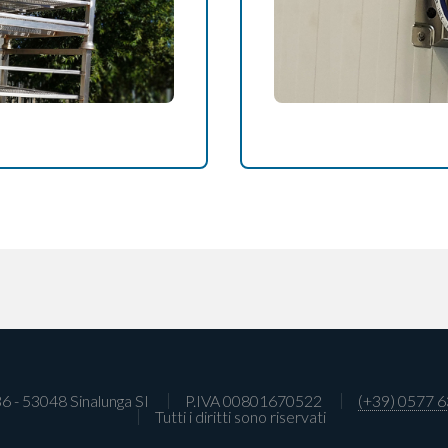
36 - 53048 Sinalunga SI
P.IVA 00801670522
(+39) 0577 
Tutti i diritti sono riservati