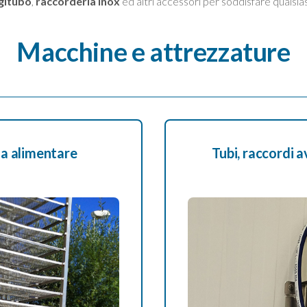
gitubo
,
raccorderia inox
ed altri accessori per soddisfare qualsia
Macchine e attrezzature
ia alimentare
Tubi, raccordi a