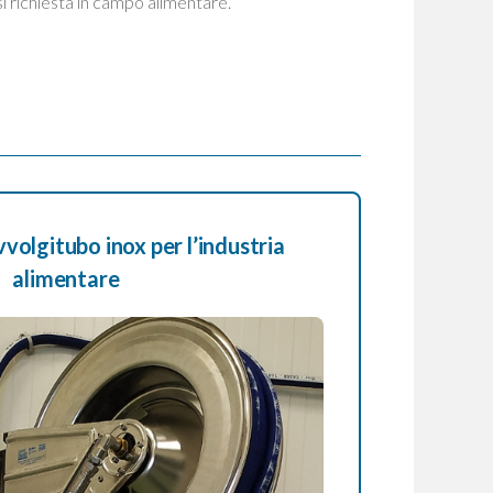
si richiesta in campo alimentare.
vvolgitubo inox per l’industria
alimentare