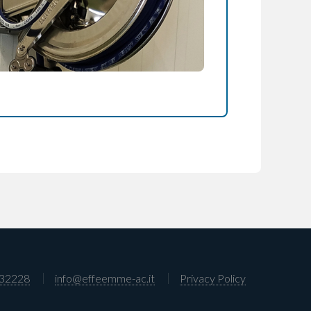
632228
info@effeemme-ac.it
Privacy Policy